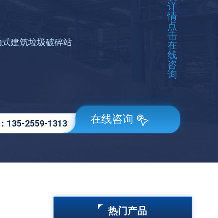
详
情
点
击
移动式建筑垃圾破碎站
在
线
咨
询
在线咨询
：
135-2559-1313
热门产品