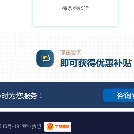
棒条弛张筛
310号-19
营业执照