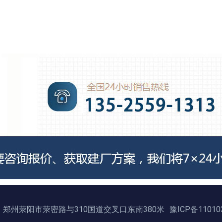
郑州荥阳市荥密路与310国道交叉口东南380米
豫ICP备11010