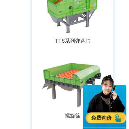
TTS系列弹跳筛
螺旋筛
免费询价