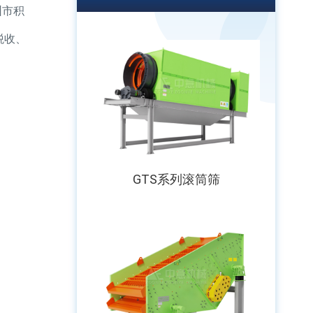
圳市积
税收、
GTS系列滚筒筛