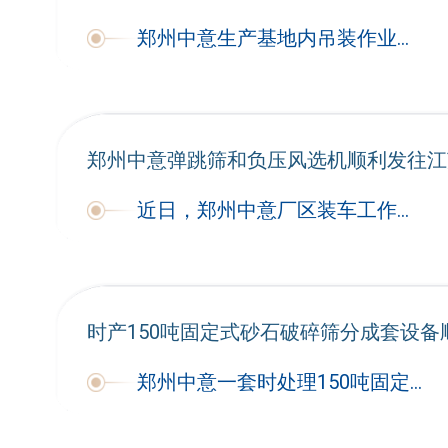
郑州中意生产基地内吊装作业有序推进，一套建筑装修垃圾处理核心设备完成全项出厂质检，装车固定后正式启程发往江苏项目现场。本次交付的反击式破碎机与集
郑州中意弹跳筛和负压风选机顺利发往江
近日，郑州中意厂区装车工作圆满完成，两台核心建筑垃圾分选设备顺利发车，奔赴江苏建筑垃圾技改项目现场
时产150吨固定式砂石破碎筛分成套设备
郑州中意一套时处理150吨固定式砂石破碎筛分成套设备完成出厂验收，正式启运发往海外客户项目现场