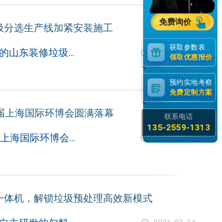
免费询价
圾分选生产线加紧安装施工
获取参数表
郑州中意承建的山东装修垃圾标准化分选项目，正有条不紊开展设备安装作业，项目整体建设进度稳步推进，建成后将高效解决当地装修垃圾处置难题。
2026-05-23
领取优惠报价
预约实地考察
免费定制方案
届上海国际环博会圆满落幕
联系电话
135-2559-1313
近日，第27届上海国际环博会在上海新国际博览中心圆满落幕。
2026-04-16
一体机，解锁垃圾预处理高效新模式