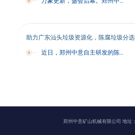
万象更新，盛会启幕。郑州中意机械诚挚邀请您于2026年4月13日至15日，莅临上海新国际博览中心，参观第27届上海国际环博会。
助力广东汕头垃圾资源化，陈腐垃圾分选
近日，郑州中意自主研发的陈腐垃圾分选设备完成装车，正式发往广东汕头。本次发货的核心设备包括螺旋筛、弹跳筛、负压风选机。
郑州中意矿山机械有限公司 地址：