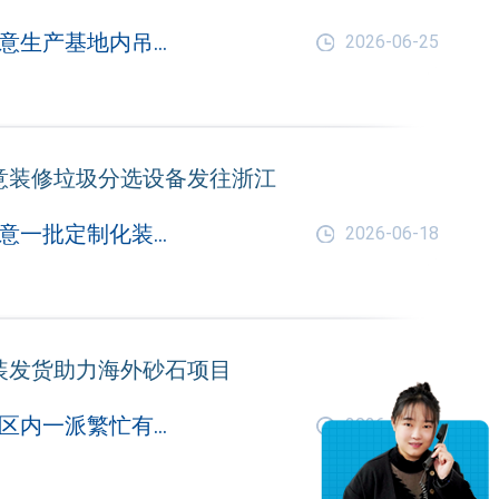
近日，郑州中意生产基地内吊装作业有序推进，一套专为广东客户定制的装修垃圾分选生产线完成全项出厂质检，完成装车固定后正式启程，奔赴项目现场
2026-06-25
意装修垃圾分选设备发往浙江
近日，郑州中意一批定制化装修垃圾分选设备完成装车，顺利发往浙江客户现场，助力当地装修垃圾规范化分选与资源化再利用工作有序开展。
2026-06-18
装发货助力海外砂石项目
在郑州中意厂区内一派繁忙有序的发货景象，两台规格长8米、宽2.4米的重型滚轴筛完成整机检测，正式装车发往海外客户砂石骨料加工项目现场。
2026-06-13