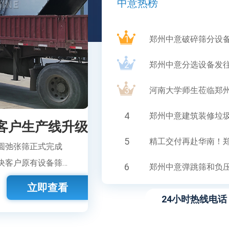
中意热榜
1
郑州中意破碎筛分设
2
郑州中意分选设备发
3
河南大学师生莅临郑
4
郑州中意建筑装修垃
客户生产线升级
5
精工交付再赴华南！
圆弛张筛正式完成
决客户原有设备筛
6
郑州中意弹跳筛和负
立即查看
24小时热线电话