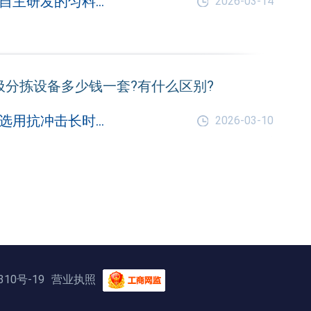
我们郑州中意自主研发的匀料破袋一体机，正是为解决这一痛点而生，它将两种功能合二为一，成为预处理环节的核心*。
2026-03-14
圾分拣设备多少钱一套?有什么区别?
所有的设备均选用抗冲击长时间负荷设计，满足重载，适应装修垃圾中的水泥、金属材料掺杂的特殊性工况。
2026-03-10
310号-19
营业执照