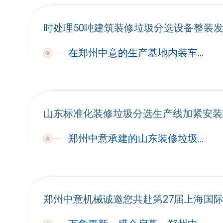
时处理50吨建筑装修垃圾分选设备整装
在郑州中意的生产基地内装车作业有序推进，一套专为江西建筑垃圾处置项目定制的分选配套设备完成出厂质检、捆扎装车，满载设备的货运车辆正式启程
山东标准化装修垃圾分选生产线加紧安装
郑州中意承建的山东装修垃圾标准化分选项目，正有条不紊开展设备安装作业，项目整体建设进度稳步推进，建成后将高效解决当地装修垃圾处置难题。
郑州中意机械诚邀您共赴第27届上海国