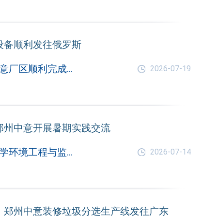
设备顺利发往俄罗斯
近日，郑州中意厂区顺利完成出口设备装车发货工作，本次交付的细碎机、振动筛设备正式启运，将发往俄罗斯合作客户现场，助力客户砂石加工生产线稳定运维、提质增效。
2026-07-19
郑州中意开展暑期实践交流
近日，河南大学环境工程与监测专业实习队莅临郑州中意矿山机械有限公司，开展暑期校外实践交流活动。
2026-07-14
！郑州中意装修垃圾分选生产线发往广东