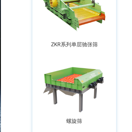
ZKR系列单层驰张筛
螺旋筛