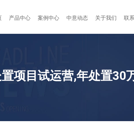
页
产品中心
案例中心
中意动态
关于我们
联
置项目试运营,年处置30