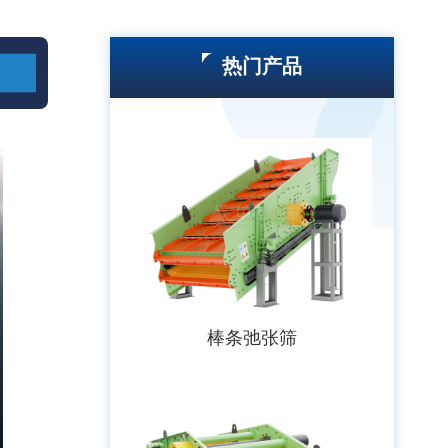
热门产品
棒条弛张筛