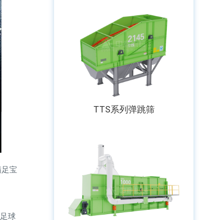
TTS系列弹跳筛
满足宝
口足球