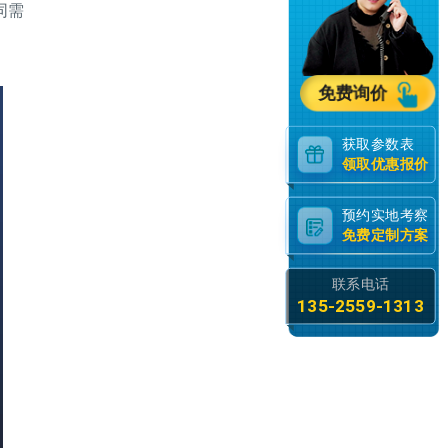
同需
免费询价
获取参数表
领取优惠报价
预约实地考察
免费定制方案
联系电话
135-2559-1313