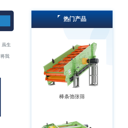
热门产品
，虽生
备将我
棒条弛张筛