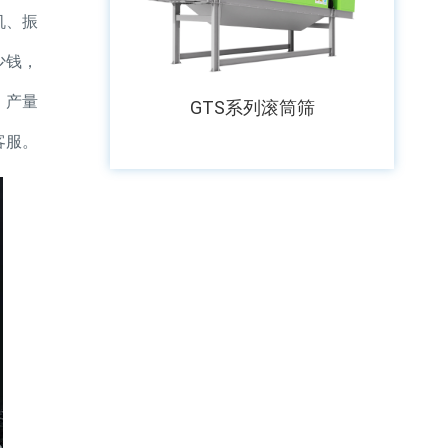
机、振
少钱，
，产量
GTS系列滚筒筛
客服。