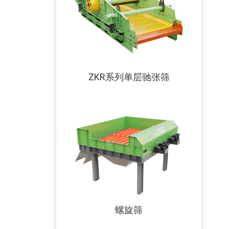
ZKR系列单层驰张筛
螺旋筛